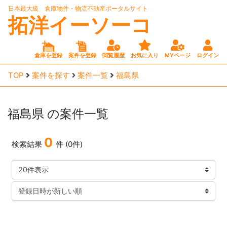
日本最大級 倉庫物件・物流不動産ポータルサイト
拓洋イーソーコ
倉庫を登録
案件を登録
閲覧履歴
お気に入り
MYページ
ログイン
TOP
案件を探す
案件一覧
福島県
福島県
の案件一覧
0
検索結果
件 (0件)