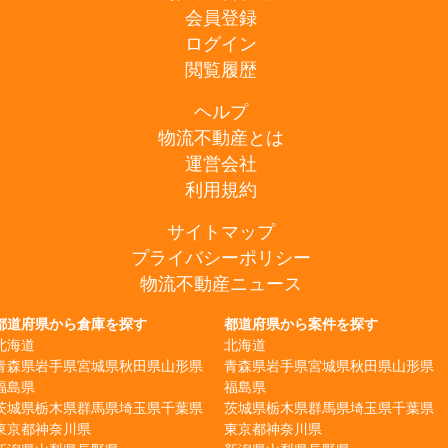
会員登録
ログイン
閲覧履歴
ヘルプ
物流不動産とは
運営会社
利用規約
サイトマップ
プライバシーポリシー
物流不動産ニュース
都道府県から倉庫を探す
都道府県から案件を探す
北海道
北海道
青森県
岩手県
宮城県
秋田県
山形県
青森県
岩手県
宮城県
秋田県
山形県
福島県
福島県
茨城県
栃木県
群馬県
埼玉県
千葉県
茨城県
栃木県
群馬県
埼玉県
千葉県
東京都
神奈川県
東京都
神奈川県