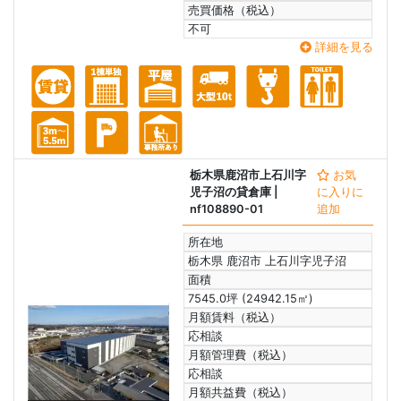
売買価格（税込）
不可
詳細を見る
栃木県鹿沼市上石川字
お気
児子沼の貸倉庫
|
に入りに
nf108890-01
追加
所在地
栃木県 鹿沼市 上石川字児子沼
面積
7545.0坪 (24942.15㎡)
月額賃料（税込）
応相談
月額管理費（税込）
応相談
月額共益費（税込）