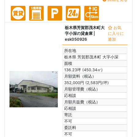
栃木県芳賀郡茂木町大
お気
字小深の貸倉庫
|
に入りに
esk050926
追加
所在地
栃木県 芳賀郡茂木町 大字小深
面積
136.23坪 (450.34㎡)
月額賃料（税込）
352,000円 (2,583円/坪)
月額管理費（税込）
応相談
月額共益費（税込）
応相談
寄託
不可
委託料
不可