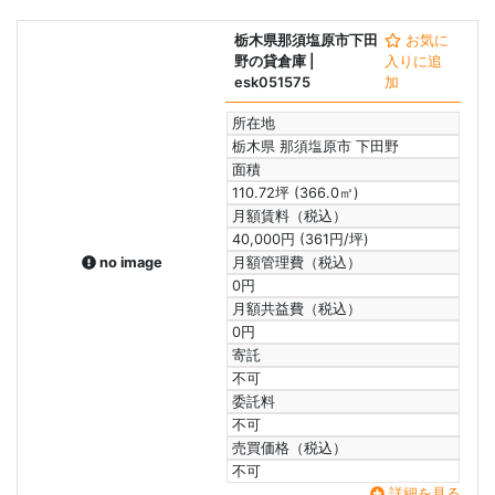
栃木県那須塩原市下田
お気に
野の貸倉庫
|
入りに追
esk051575
加
所在地
栃木県 那須塩原市 下田野
面積
110.72坪 (366.0㎡)
月額賃料（税込）
40,000円 (361円/坪)
no image
月額管理費（税込）
0円
月額共益費（税込）
0円
寄託
不可
委託料
不可
売買価格（税込）
不可
詳細を見る