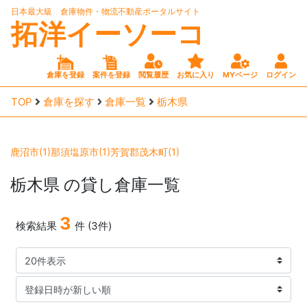
日本最大級 倉庫物件・物流不動産ポータルサイト
拓洋イーソーコ
倉庫を登録
案件を登録
閲覧履歴
お気に入り
MYページ
ログイン
TOP
倉庫を探す
倉庫一覧
栃木県
鹿沼市(1)
那須塩原市(1)
芳賀郡茂木町(1)
栃木県
の貸し倉庫一覧
3
検索結果
件 (3件)